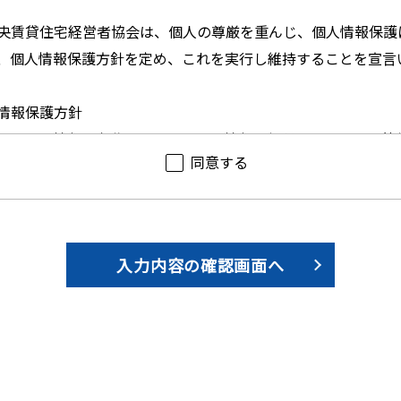
央賃貸住宅経営者協会は、個人の尊厳を重んじ、個人情報保護
、個人情報保護方針を定め、これを実行し維持することを宣言
情報保護方針
は、個人情報の収集にあたり、個人情報を提供していただく皆
同意する
的以外の使用はいたしません。
は、会員等の個人情報に関する個人の権利を尊重し、自己の個
理的な期間、妥当な範囲内でこれに応じます。
は、個人情報の取り扱いを外部に委託する場合は、当会の個人
扱いについて管理・監督いたします。
は、取り扱う個人情報を安全かつ正確に管理し、個人情報への
予防及び是正に努めます。
は、「個人情報保護に関するコンプライアンス・プログラムの要求事
令その他の規範を遵守し、個人情報の取り扱いについて十分な