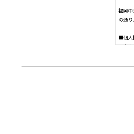
福岡中
の通り
■個人
・当会
報は目
・当会
は、合
・当会
の取り
・当会
洩の、
・当会
する法