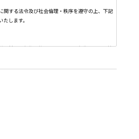
に関する法令及び社会倫理・秩序を遵守の上、下記
いたします。
様に対し、収集目的を明らかにし、収集した個人情
人情報に対し、開示、訂正、削除を求められたとき
情報保護方針を遵守可能な委託先を選定のうえ、そ
不正アクセス、個人情報の改ざん、紛失、破壊、漏
項（JIS Q15001）」、その他の個人情報に関
注意を払います。