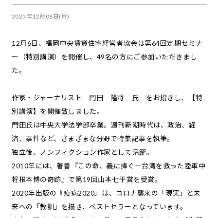
2025年12月08日(月)
12月6日、福岡中央賃貸住宅経営者協会は第64回定期セミナ
ー（特別講演）を開催し、49名の方にご参加いただきまし
た。
作家・ジャーナリスト 門田 隆将 氏 をお招きし、【特
別講演】を開催致しました。
門田氏は中央大学法学部卒業。週刊新潮時代は、政治、経
済、事件など、さまざまな分野で特集記事を執筆。
独立後、ノンフィクション作家として活躍。
2010年には、著書『この命、義に捧ぐ―台湾を救った陸軍中
将根本博の奇跡』で第19回山本七平賞を受賞。
2020年出版の『疫病2020』は、コロナ襲来の「現実」と未
来への「教訓」を描き、ベストセラーとなっています。