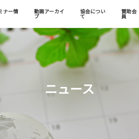
ミナー情
動画アーカイ
協会につい
賛助会
ブ
て
員
ニュース