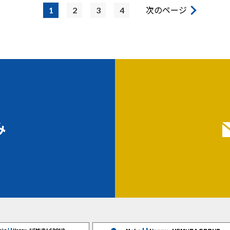
1
2
3
4
次のページ
み